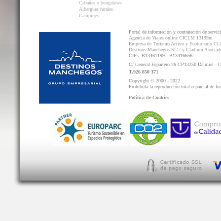
Cabañas o bungalows
Albergues rurales
Campings
Portal de información y contratación de servic
Agencia de Viajes online CICLM 13199m
Empresa de Turismo Activo y Ecoturismo C
Destinos Manchegos SLU y Cladium Asocia
CIFs: B13461199 - B13416656
C/ General Espartero 26 CP13250 Daimiel - 
T.926 850 371
Copyright © 2000 - 2022.
Prohibida la reproducción total o parcial de lo
Política de Cookies