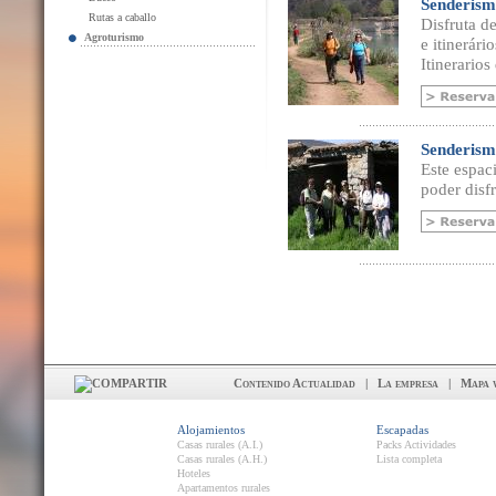
Senderism
Rutas a caballo
Disfruta d
Agroturismo
e itinerári
Itinerarios
Senderism
Este espac
poder disfr
Contenido Actualidad
|
La empresa
|
Mapa 
Alojamientos
Escapadas
Casas rurales (A.I.)
Packs Actividades
Casas rurales (A.H.)
Lista completa
Hoteles
Apartamentos rurales