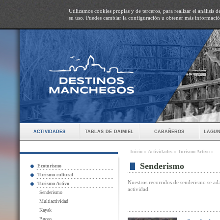
Utilizamos cookies propias y de terceros, para realizar el análisis
su uso. Puedes cambiar la configuración u obtener más informaci
actividades
tablas de daimiel
cabañeros
lagun
Inicio
»
Actividades
»
Turismo Activo
»
Senderismo
Ecoturismo
Turismo cultural
Nuestros recorridos de senderismo se adap
Turismo Activo
actividad.
Senderismo
Multiactividad
Kayak
Buceo