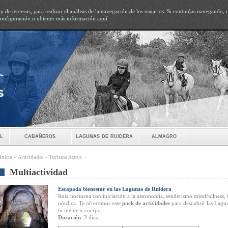
y de terceros, para realizar el análisis de la navegación de los usuarios. Si continúas navegando
 configuración u obtener más información
aquí
.
el
cabañeros
lagunas de ruidera
almagro
Inicio
»
Actividades
»
Turismo Activo
»
Multiactividad
Escapada bienestar en las Lagunas de Ruidera
Ruta nocturna con iniciación a la astronomía, senderismo mindfullness, t
nórdica. Te ofrecemos este
pack de actividades
para descubrir las Lagu
tu mente y cuerpo.
Duración
: 3 días