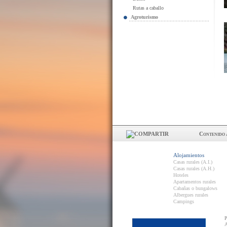
Rutas a caballo
Agroturismo
Contenido 
Alojamientos
Casas rurales (A.I.)
Casas rurales (A.H.)
Hoteles
Apartamentos rurales
Cabañas o bungalows
Albergues rurales
Campings
P
A