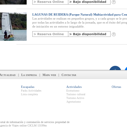
LAGUNAS DE RUIDERA (Parque Natural) Multiactividad para Cent
Las actividades se realizan en pequeños grupos, y a cada grupo se le p
por todas las actividades a lo largo de la jornada, que es el éxito del pr
de iniciación en un entorno inigualable.
Actualidad
|
La empresa
|
Mapa web
|
Contactar
Escapadas
Actividades
Ofertas
Packs Actividades
Ecoturismo
Lista completa
Turismo cultural
Turismo Activo
Agroturismo
ortal de información y contratación de servicios propiedad de
gencia de Viajes online CICLM 13199m