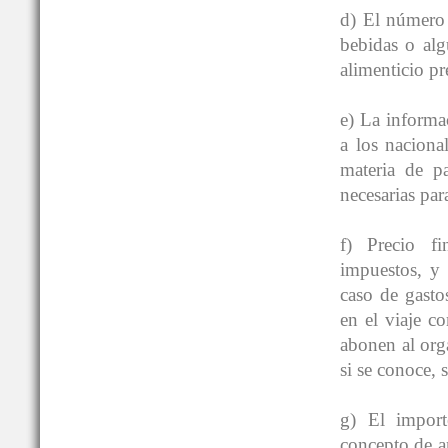
d) El número 
bebidas o alg
alimenticio pr
e) La informa
a los nacion
materia de pa
necesarias para
f) Precio fi
impuestos, y 
caso de gastos
en el viaje 
abonen al orga
si se conoce, 
g) El import
concepto de an