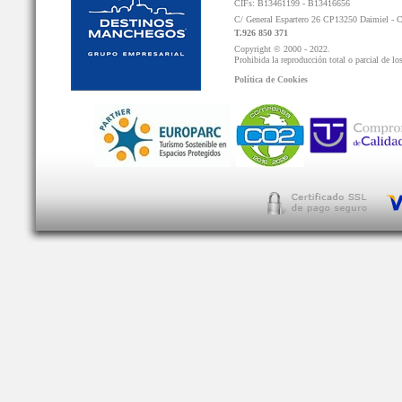
CIFs: B13461199 - B13416656
C/ General Espartero 26 CP13250 Daimiel - 
T.926 850 371
Copyright © 2000 - 2022.
Prohibida la reproducción total o parcial de lo
Política de Cookies