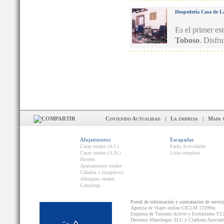
Hospedería Casa de L
Es el primer es
Toboso
. Disfru
Contenido Actualidad
|
La empresa
|
Mapa 
Alojamientos
Escapadas
Casas rurales (A.I.)
Packs Actividades
Casas rurales (A.H.)
Lista completa
Hoteles
Apartamentos rurales
Cabañas o bungalows
Albergues rurales
Campings
Portal de información y contratación de servic
Agencia de Viajes online CICLM 13199m
Empresa de Turismo Activo y Ecoturismo C
Destinos Manchegos SLU y Cladium Asocia