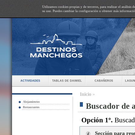
Utilizamos cookies propias y de terceros, para realizar el análisis
su uso. Puedes cambiar la configuración u obtener más informaci
actividades
tablas de daimiel
cabañeros
lagun
Inicio
»
Alojamientos
Buscador de 
Restaurantes
Opción 1º.
Buscado
Sección para res