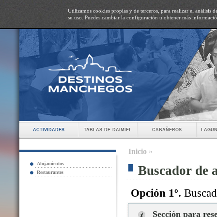
Utilizamos cookies propias y de terceros, para realizar el análisis
su uso. Puedes cambiar la configuración u obtener más informaci
actividades
tablas de daimiel
cabañeros
lagun
Inicio
»
Alojamientos
Buscador de 
Restaurantes
Opción 1º.
Buscado
Sección para res