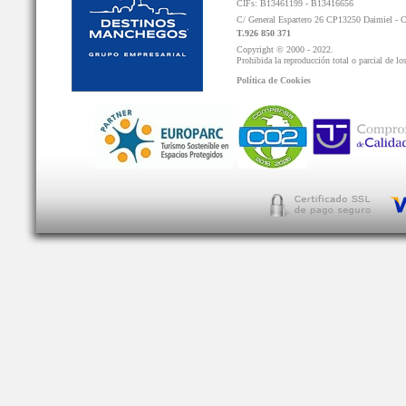
CIFs: B13461199 - B13416656
C/ General Espartero 26 CP13250 Daimiel - 
T.926 850 371
Copyright © 2000 - 2022.
Prohibida la reproducción total o parcial de lo
Política de Cookies