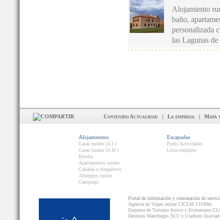
Alojamiento rur
baño, apartame
personalizada c
las Lagunas de 
Contenido Actualidad
|
La empresa
|
Mapa 
Alojamientos
Escapadas
Casas rurales (A.I.)
Packs Actividades
Casas rurales (A.H.)
Lista completa
Hoteles
Apartamentos rurales
Cabañas o bungalows
Albergues rurales
Campings
Portal de información y contratación de servic
Agencia de Viajes online CICLM 13199m
Empresa de Turismo Activo y Ecoturismo C
Destinos Manchegos SLU y Cladium Asocia