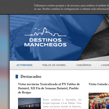
Utilizamos cookies propias y de terceros, para realizar el análisis
su uso. Puedes cambiar la configuración u obtener más informaci
actividades
tablas de daimiel
cabañeros
lagun
Destacados
Visita nocturna Teatralizada al PN Tablas de
Visita Guiada 
Daimiel, XII Fin de Semana Daimiel, Pueblo
de Brujas
Entre sombras y leyendas, las
brujas regresan a Las Tablas. Una
visita nocturna donde la historia,