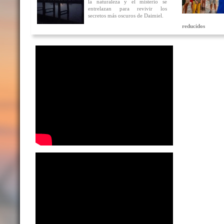
la naturaleza y el misterio se
entrelazan para revivir los
secretos más oscuros de Daimiel.
reducidos