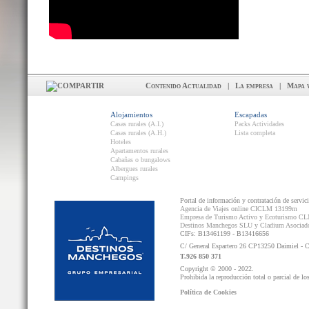
Contenido Actualidad
|
La empresa
|
Mapa 
Alojamientos
Escapadas
Casas rurales (A.I.)
Packs Actividades
Casas rurales (A.H.)
Lista completa
Hoteles
Apartamentos rurales
Cabañas o bungalows
Albergues rurales
Campings
Portal de información y contratación de servic
Agencia de Viajes online CICLM 13199m
Empresa de Turismo Activo y Ecoturismo C
Destinos Manchegos SLU y Cladium Asocia
CIFs: B13461199 - B13416656
C/ General Espartero 26 CP13250 Daimiel - 
T.926 850 371
Copyright © 2000 - 2022.
Prohibida la reproducción total o parcial de lo
Política de Cookies