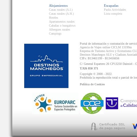
Alojamientos
Escapadas
Casas rurales (A.I.)
Packs Actividades
Casas rurales (A.H.)
Lista completa
Hoteles
Apartamentos rurales
Cabañas o bungalows
Albergues rurales
Campings
Portal de información y contratación de servic
Agencia de Viajes online CICLM 13199m
Empresa de Turismo Activo y Ecoturismo C
Destinos Manchegos SLU y Cladium Asocia
CIFs: B13461199 - B13416656
C/ General Espartero 26 CP13250 Daimiel - 
T.926 850 371
Copyright © 2000 - 2022.
Prohibida la reproducción total o parcial de lo
Política de Cookies