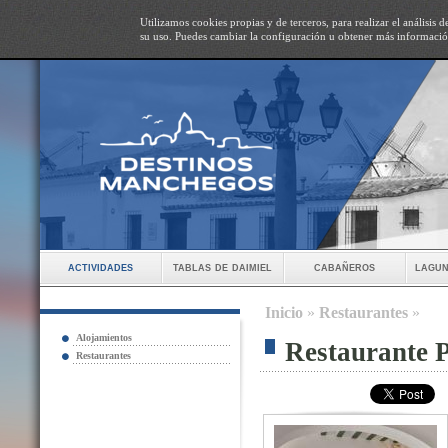
Utilizamos cookies propias y de terceros, para realizar el análisis
su uso. Puedes cambiar la configuración u obtener más informaci
actividades
tablas de daimiel
cabañeros
lagun
Inicio
»
Restaurantes
»
Alojamientos
Restaurante 
Restaurantes