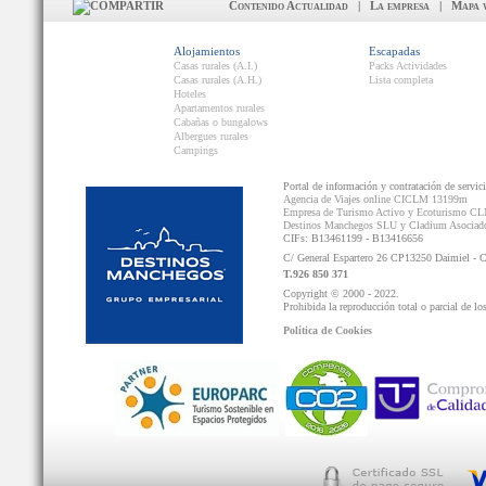
Contenido Actualidad
|
La empresa
|
Mapa 
Alojamientos
Escapadas
Casas rurales (A.I.)
Packs Actividades
Casas rurales (A.H.)
Lista completa
Hoteles
Apartamentos rurales
Cabañas o bungalows
Albergues rurales
Campings
Portal de información y contratación de servic
Agencia de Viajes online CICLM 13199m
Empresa de Turismo Activo y Ecoturismo C
Destinos Manchegos SLU y Cladium Asocia
CIFs: B13461199 - B13416656
C/ General Espartero 26 CP13250 Daimiel - 
T.926 850 371
Copyright © 2000 - 2022.
Prohibida la reproducción total o parcial de lo
Política de Cookies