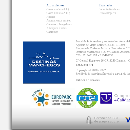
Alojamientos
Escapadas
Casas rurales (A.I.)
Packs Actividades
Casas rurales (A.H.)
Lista completa
Hoteles
Apartamentos rurales
Cabañas o bungalows
Albergues rurales
Campings
Portal de información y contratación de servic
Agencia de Viajes online CICLM 13199m
Empresa de Turismo Activo y Ecoturismo C
Destinos Manchegos SLU y Cladium Asocia
CIFs: B13461199 - B13416656
C/ General Espartero 26 CP13250 Daimiel - 
T.926 850 371
Copyright © 2000 - 2022.
Prohibida la reproducción total o parcial de lo
Política de Cookies