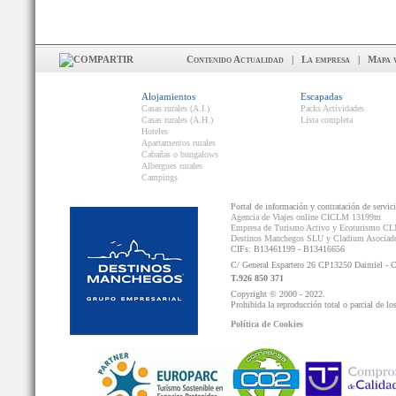
Contenido Actualidad
|
La empresa
|
Mapa 
Alojamientos
Escapadas
Casas rurales (A.I.)
Packs Actividades
Casas rurales (A.H.)
Lista completa
Hoteles
Apartamentos rurales
Cabañas o bungalows
Albergues rurales
Campings
Portal de información y contratación de servic
Agencia de Viajes online CICLM 13199m
Empresa de Turismo Activo y Ecoturismo C
Destinos Manchegos SLU y Cladium Asocia
CIFs: B13461199 - B13416656
C/ General Espartero 26 CP13250 Daimiel - 
T.926 850 371
Copyright © 2000 - 2022.
Prohibida la reproducción total o parcial de lo
Política de Cookies