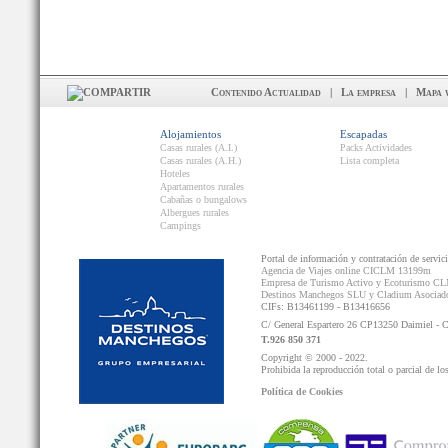
Contenido Actualidad
|
La empresa
|
Mapa 
Alojamientos
Escapadas
Casas rurales (A.I.)
Packs Actividades
Casas rurales (A.H.)
Lista completa
Hoteles
Apartamentos rurales
Cabañas o bungalows
Albergues rurales
Campings
Portal de información y contratación de servic
Agencia de Viajes online CICLM 13199m
Empresa de Turismo Activo y Ecoturismo C
Destinos Manchegos SLU y Cladium Asocia
CIFs: B13461199 - B13416656
C/ General Espartero 26 CP13250 Daimiel - 
T.926 850 371
Copyright © 2000 - 2022.
Prohibida la reproducción total o parcial de lo
Política de Cookies