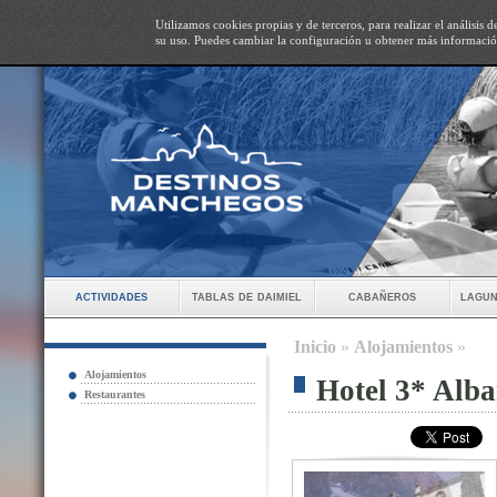
Utilizamos cookies propias y de terceros, para realizar el análisis
su uso. Puedes cambiar la configuración u obtener más informaci
actividades
tablas de daimiel
cabañeros
lagun
Inicio
»
Alojamientos
»
Alojamientos
Hotel 3* Alb
Restaurantes