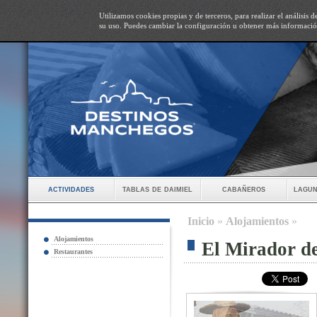
Utilizamos cookies propias y de terceros, para realizar el análisis
su uso. Puedes cambiar la configuración u obtener más informaci
actividades
tablas de daimiel
cabañeros
lagun
Inicio
»
Alojamientos
»
Alojamientos
El Mirador d
Restaurantes