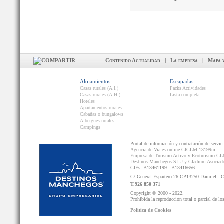
Contenido Actualidad
|
La empresa
|
Mapa 
Alojamientos
Escapadas
Casas rurales (A.I.)
Packs Actividades
Casas rurales (A.H.)
Lista completa
Hoteles
Apartamentos rurales
Cabañas o bungalows
Albergues rurales
Campings
Portal de información y contratación de servic
Agencia de Viajes online CICLM 13199m
Empresa de Turismo Activo y Ecoturismo C
Destinos Manchegos SLU y Cladium Asocia
CIFs: B13461199 - B13416656
C/ General Espartero 26 CP13250 Daimiel - 
T.926 850 371
Copyright © 2000 - 2022.
Prohibida la reproducción total o parcial de lo
Política de Cookies