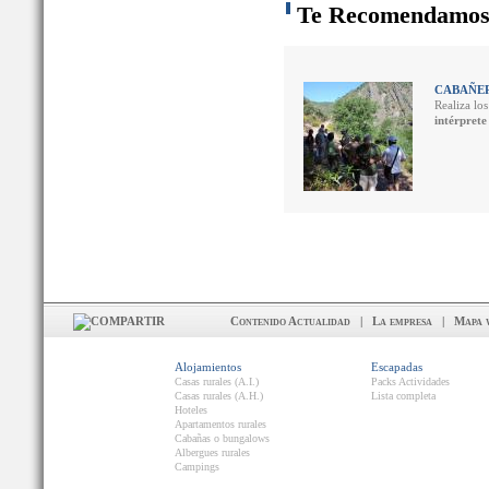
Te Recomendamo
CABAÑEROS
Realiza lo
intérprete
Contenido Actualidad
|
La empresa
|
Mapa 
Alojamientos
Escapadas
Casas rurales (A.I.)
Packs Actividades
Casas rurales (A.H.)
Lista completa
Hoteles
Apartamentos rurales
Cabañas o bungalows
Albergues rurales
Campings