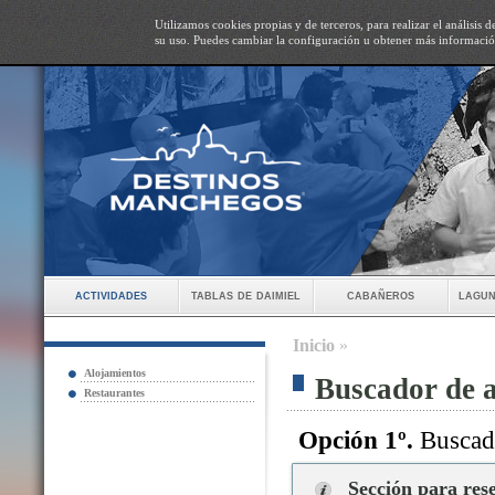
Utilizamos cookies propias y de terceros, para realizar el análisis
su uso. Puedes cambiar la configuración u obtener más informaci
actividades
tablas de daimiel
cabañeros
lagun
Inicio
»
Alojamientos
Buscador de 
Restaurantes
Opción 1º.
Buscado
Sección para res