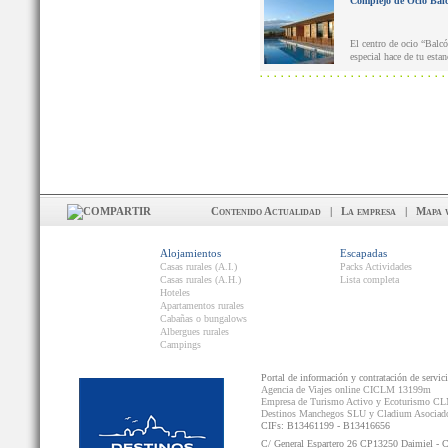
Complejo de Ocio Balc
El centro de ocio “Balc
especial hace de tu esta
Contenido Actualidad
|
La empresa
|
Mapa 
Alojamientos
Escapadas
Casas rurales (A.I.)
Packs Actividades
Casas rurales (A.H.)
Lista completa
Hoteles
Apartamentos rurales
Cabañas o bungalows
Albergues rurales
Campings
Portal de información y contratación de servic
Agencia de Viajes online CICLM 13199m
Empresa de Turismo Activo y Ecoturismo C
Destinos Manchegos SLU y Cladium Asocia
CIFs: B13461199 - B13416656
C/ General Espartero 26 CP13250 Daimiel - 