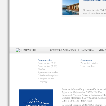
Complejo de Ocio Balc
El centro de ocio “Balc
especial hace de tu esta
Contenido Actualidad
|
La empresa
|
Mapa 
Alojamientos
Escapadas
Casas rurales (A.I.)
Packs Actividades
Casas rurales (A.H.)
Lista completa
Hoteles
Apartamentos rurales
Cabañas o bungalows
Albergues rurales
Campings
Portal de información y contratación de servic
Agencia de Viajes online CICLM 13199m
Empresa de Turismo Activo y Ecoturismo C
Destinos Manchegos SLU y Cladium Asocia
CIFs: B13461199 - B13416656
C/ General Espartero 26 CP13250 Daimiel - 