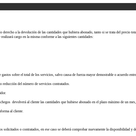
do derecho a la devolución de las cantidades que hubiera abonado, tanto si se trata del precio to
 realizará cargo en la misma conforme a las siguientes cantidades:
gastos sobre el total de los servicios, salvo causa de fuerza mayor demostrable o acuerdo entre 
 o reducción del número de servicios contratados.
idor.
Manchegos devolverá al cliente las cantidades que hubiese abonado en el plazo máximo de un mes
forma al cliente.
cios solicitados o contratados, en ese caso se deberá comprobar nuevamente la disponibilidad y 