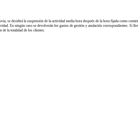
 lluvia, se decidirá la suspensión de la actividad media hora después de la hora fijada como comi
ctividad. En ningún caso se devolverán los gastos de gestión y anulación correspondientes. Si ll
 de la totalidad de los clientes.