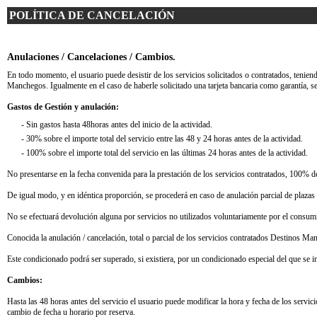
POLÍTICA DE CANCELACIÓN
Anulaciones / Cancelaciones / Cambios.
En todo momento, el usuario puede desistir de los servicios solicitados o contratados, tenien
Manchegos. Igualmente en el caso de haberle solicitado una tarjeta bancaria como garantía, se
Gastos de Gestión y anulación:
- Sin gastos hasta 48horas antes del inicio de la actividad.
- 30% sobre el importe total del servicio entre las 48 y 24 horas antes de la actividad.
- 100% sobre el importe total del servicio en las últimas 24 horas antes de la actividad.
No presentarse en la fecha convenida para la prestación de los servicios contratados, 100% de 
De igual modo, y en idéntica proporción, se procederá en caso de anulación parcial de plazas
No se efectuará devolución alguna por servicios no utilizados voluntariamente por el consum
Conocida la anulación / cancelación, total o parcial de los servicios contratados Destinos 
Este condicionado podrá ser superado, si existiera, por un condicionado especial del que se in
Cambios:
Hasta las 48 horas antes del servicio el usuario puede modificar la hora y fecha de los servi
cambio de fecha u horario por reserva.